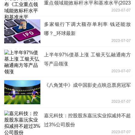
重点领域能效标杆水平和基准水平(2023
2023-07-07
年版)》
多家银行下调大额存单利率 钱还能放
哪？_环球最新
2023-07-07
上半年97%债基上涨 工银天弘融通南方
等产品领涨
2023-07-07
《八角笼中》成中国影史点映总票房冠军
2023-07-07
嘉元科技：控股股东嘉沅实业拟减持不超
过3%公司股份
2023-07-07