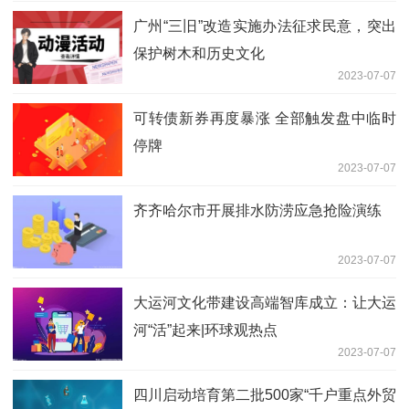
广州“三旧”改造实施办法征求民意，突出
保护树木和历史文化
2023-07-07
可转债新券再度暴涨 全部触发盘中临时
停牌
2023-07-07
齐齐哈尔市开展排水防涝应急抢险演练
2023-07-07
大运河文化带建设高端智库成立：让大运
河“活”起来|环球观热点
2023-07-07
四川启动培育第二批500家“千户重点外贸